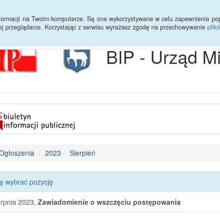
Archiwum
Statystyki
Sprawy do załatwienia
Transmisja Ses
informacji na Twoim komputerze. Są one wykorzystywane w celu zapewnienia po
ej przeglądarce. Korzystając z serwisu wyrażasz zgodę na przechowywanie
plik
BIP - Urząd M
Ogłoszenia
2023
Sierpień
ę wybrać pozycję
erpnia 2023,
Zawiadomienie o wszczęciu postępowania