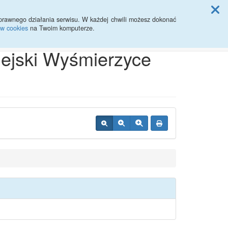
ji Rady Miasta
prawnego działania serwisu. W każdej chwili możesz dokonać
ów cookies
na Twoim komputerze.
Przycisk wyszukaj duży
Szukaj
iejski Wyśmierzyce