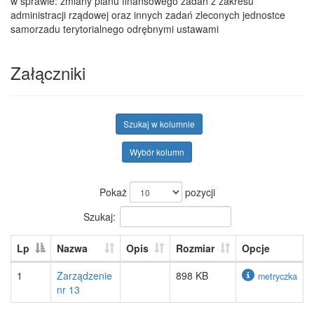
w sprawie: zmiany planu finansowego zadań z zakresu
administracji rządowej oraz innych zadań zleconych jednostce
samorzadu terytorialnego odrębnymi ustawami
Załączniki
Szukaj w kolumnie
Wybór kolumn
Pokaż
pozycji
Szukaj:
Lp
Nazwa
Opis
Rozmiar
Opcje
1
Zarządzenie
898 KB
metryczka
nr 13