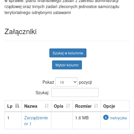
w sprawie: planu finansowego zadań z zakresu administracji
rządowej oraz innych zadań zleconych jednostce samorządu
terytorialnego odrębnymi ustawami
Załączniki
Szukaj w kolumnie
Wybór kolumn
Pokaż
pozycji
Szukaj:
Lp
Nazwa
Opis
Rozmiar
Opcje
1
Zarządzenie
1.6 MB
metryczka
nr 1