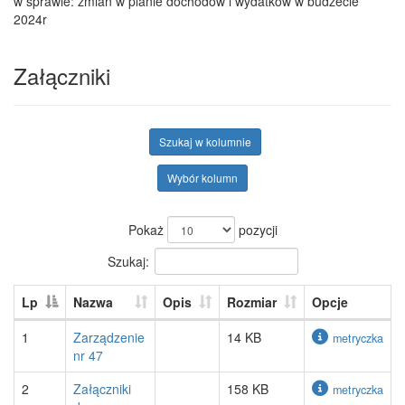
w sprawie: zmian w planie dochodów i wydatków w budżecie
2024r
Załączniki
Szukaj w kolumnie
Wybór kolumn
Pokaż
pozycji
Szukaj:
Lp
Nazwa
Opis
Rozmiar
Opcje
1
Zarządzenie
14 KB
metryczka
nr 47
2
Załączniki
158 KB
metryczka