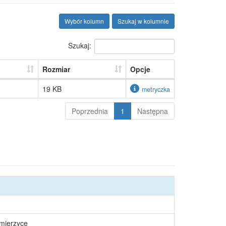
Wybór kolumn
Szukaj w kolumnie
Szukaj:
Rozmiar
Opcje
19 KB
metryczka
Poprzednia
1
Następna
śmierzyce