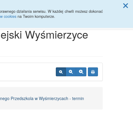
ji Rady Miasta
prawnego działania serwisu. W każdej chwili możesz dokonać
ów cookies
na Twoim komputerze.
Przycisk wyszukaj duży
Szukaj
iejski Wyśmierzyce
znego Przedszkola w Wyśmierzycach - termin