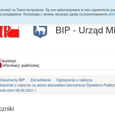
Archiwum
Statystyki
Sprawy do załatwienia
Transmisja Ses
informacji na Twoim komputerze. Są one wykorzystywane w celu zapewnienia po
ej przeglądarce. Korzystając z serwisu wyrażasz zgodę na przechowywanie
plik
BIP - Urząd M
Dokumenty BIP
Zatrudnienie
Ogłoszenia o naborze
oszenie o naborze na wolne stanowisko kierownicze Dyrektora Public
nia ofert 08.06.2021 r
zniki