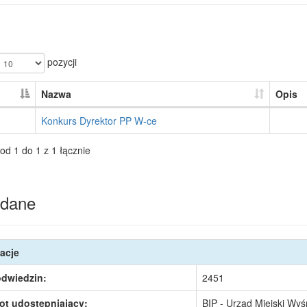
pozycji
Nazwa
Opis
Konkurs Dyrektor PP W-ce
od 1 do 1 z 1 łącznie
dane
acje
odwiedzin:
2451
ot udostępniający:
BIP - Urząd Miejski Wy