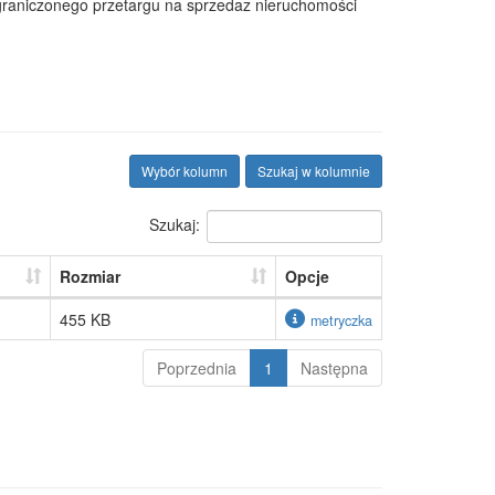
graniczonego przetargu na sprzedaz nieruchomości
Wybór kolumn
Szukaj w kolumnie
Szukaj:
Rozmiar
Opcje
455 KB
metryczka
Poprzednia
1
Następna