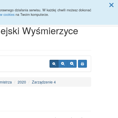
ji Rady Miasta
prawnego działania serwisu. W każdej chwili możesz dokonać
ów cookies
na Twoim komputerze.
Przycisk wyszukaj duży
Szukaj
iejski Wyśmierzyce
mistrza
2020
Zarządzenie 4