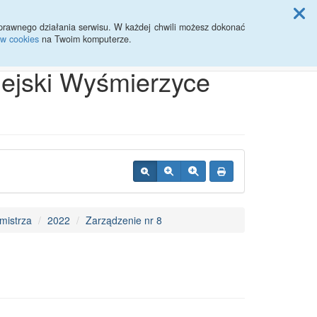
ji Rady Miasta
prawnego działania serwisu. W każdej chwili możesz dokonać
ów cookies
na Twoim komputerze.
Przycisk wyszukaj duży
Szukaj
iejski Wyśmierzyce
mistrza
2022
Zarządzenie nr 8