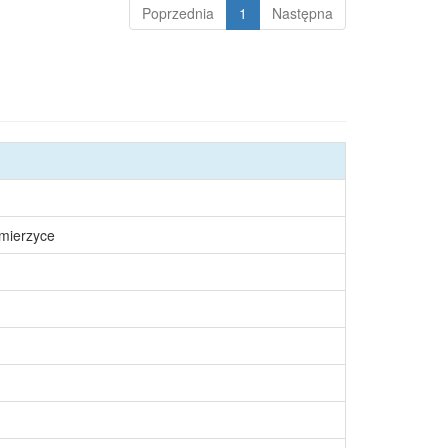
Poprzednia
1
Następna
śmierzyce