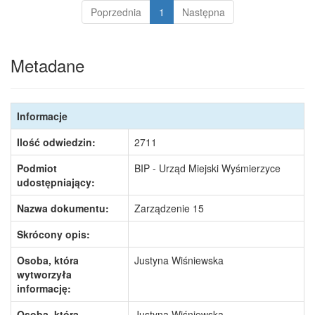
Poprzednia
1
Następna
Metadane
Informacje
Ilość odwiedzin:
2711
Podmiot
BIP - Urząd Miejski Wyśmierzyce
udostępniający:
Nazwa dokumentu:
Zarządzenie 15
Skrócony opis:
Osoba, która
Justyna Wiśniewska
wytworzyła
informację:
Osoba, która
Justyna Wiśniewska