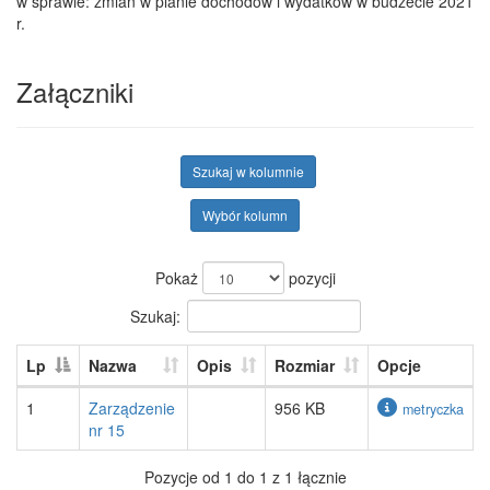
w sprawie: zmian w planie dochodów i wydatków w budżecie 2021
r.
Załączniki
Szukaj w kolumnie
Wybór kolumn
Pokaż
pozycji
Szukaj:
Lp
Nazwa
Opis
Rozmiar
Opcje
1
Zarządzenie
956 KB
metryczka
nr 15
Pozycje od 1 do 1 z 1 łącznie