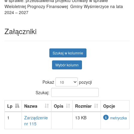
w sprawie: przedstawienia projektu Uchwały w sprawie
Wieloletniej Prognozy Finansowej Gminy Wyśmierzyce na lata
2024 – 2027
Załączniki
Szukaj w kolumnie
Wybór kolumn
Pokaż
pozycji
Szukaj:
Lp
Nazwa
Opis
Rozmiar
Opcje
1
Zarządzenie
13 KB
metryczka
nr 115