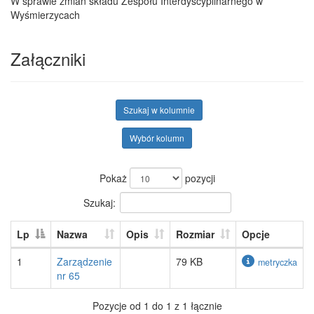
W sprawie zmian składu Zespołu Interdyscyplinarnego w
Wyśmierzycach
Załączniki
Szukaj w kolumnie
Wybór kolumn
Pokaż
pozycji
Szukaj:
Lp
Nazwa
Opis
Rozmiar
Opcje
1
Zarządzenie
79 KB
metryczka
nr 65
Pozycje od 1 do 1 z 1 łącznie