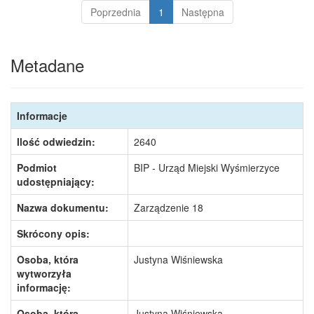
Poprzednia
1
Następna
Metadane
Informacje
Ilość odwiedzin:
2640
Podmiot
BIP - Urząd Miejski Wyśmierzyce
udostępniający:
Nazwa dokumentu:
Zarządzenie 18
Skrócony opis:
Osoba, która
Justyna Wiśniewska
wytworzyła
informację:
Osoba, która
Justyna Wiśniewska