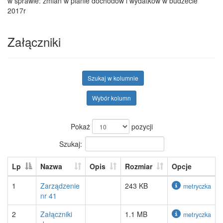
w sprawie: zmian w planie dochodów i wydatków w budżecie
2017r
Załączniki
Szukaj w kolumnie
Wybór kolumn
Pokaż
pozycji
Szukaj:
Lp
Nazwa
Opis
Rozmiar
Opcje
1
Zarządzenie
243 KB
metryczka
nr 41
2
Załączniki
1.1 MB
metryczka