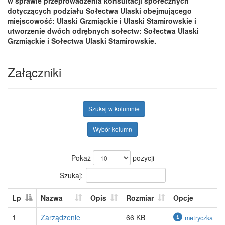
w sprawie przeprowadzenia konsultacji społecznych
dotyczących
podziału Sołectwa Ulaski obejmującego
miejscowość: Ulaski Grzmiąckie i Ulaski Stamirowskie i
utworzenie dwóch odrębnych sołectw: Sołectwa Ulaski
Grzmiąckie i Sołectwa Ulaski Stamirowskie.
Załączniki
Szukaj w kolumnie
Wybór kolumn
Pokaż
pozycji
Szukaj:
Lp
Nazwa
Opis
Rozmiar
Opcje
1
Zarządzenie
66 KB
metryczka