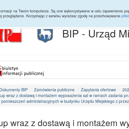
Archiwum
Statystyki
Sprawy do załatwienia
Transmisja Ses
informacji na Twoim komputerze. Są one wykorzystywane w celu zapewnienia po
ej przeglądarce. Korzystając z serwisu wyrażasz zgodę na przechowywanie
plik
BIP - Urząd M
Dokumenty BIP
Zamówienia publiczne
Zapytania ofertowe
20
kup wraz z dostawą i montażem wyposażenia sal w ramach zadania pn
i pomieszczeń administracyjnych w budynku Urzędu Miejskiego z prze
up wraz z dostawą i montażem w