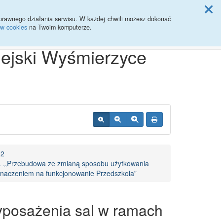
ji Rady Miasta
prawnego działania serwisu. W każdej chwili możesz dokonać
ów cookies
na Twoim komputerze.
Przycisk wyszukaj duży
Szukaj
iejski Wyśmierzyce
22
. ,,Przebudowa ze zmianą sposobu użytkowania
znaczeniem na funkcjonowanie Przedszkola”
yposażenia sal w ramach