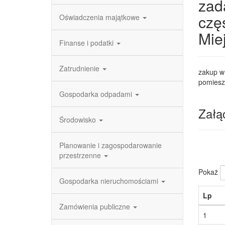
zad
czę
Oświadczenia majątkowe
Mie
Finanse i podatki
Zatrudnienie
zakup w
pomiesz
Gospodarka odpadami
Załąc
Środowisko
Planowanie i zagospodarowanie
przestrzenne
Pokaż
Gospodarka nieruchomościami
Lp
Zamówienia publiczne
1