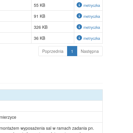
55 KB
metryczka
91 KB
metryczka
326 KB
metryczka
36 KB
metryczka
Poprzednia
1
Następna
śmierzyce
 montażem wyposażenia sal w ramach zadania pn.