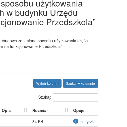
 sposobu użytkowania
ch w budynku Urzędu
kcjonowanie Przedszkola”
rzebudowa ze zmianą sposobu użytkowania części
m na funkcjonowanie Przedszkola”
Wybór kolumn
Szukaj w kolumnie
Szukaj:
Opis
Rozmiar
Opcje
34 KB
metryczka