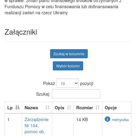
w sprawie: zmian planu finansowego środków otrzymanych z
Funduszu Pomocy w celu finansowania lub dofinansowania
realizacji zadań na rzecz Ukrainy
Załączniki
Szukaj w kolumnie
Wybór kolumn
Pokaż
pozycji
Szukaj:
Lp
Nazwa
Opis
Rozmiar
Opcje
1
Zarządzenie
14 KB
metryczka
Nr 104,
pomoc ob.