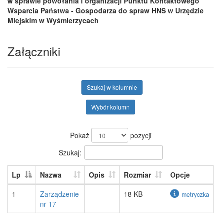
w sprawie powołania i organizacji Punktu Kontaktowego
Wsparcia Państwa - Gospodarza do spraw HNS w Urzędzie
Miejskim w Wyśmierzycach
Załączniki
Szukaj w kolumnie
Wybór kolumn
Pokaż
pozycji
Szukaj:
Lp
Nazwa
Opis
Rozmiar
Opcje
1
Zarządzenie
18 KB
metryczka
nr 17