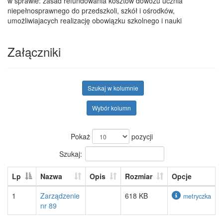
w sprawie: zasad refundowania kosztów dowozu ucznia
niepełnosprawnego do przedszkoli, szkół i ośrodków,
umożliwiajacych realizację obowiązku szkolnego i nauki
Załączniki
Szukaj w kolumnie
Wybór kolumn
Pokaż
pozycji
Szukaj:
Lp
Nazwa
Opis
Rozmiar
Opcje
1
Zarządzenie
618 KB
metryczka
nr 89