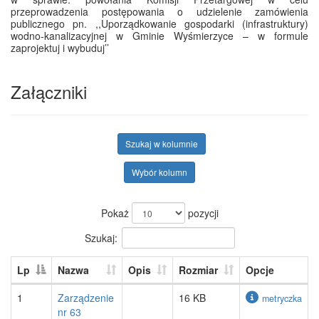
przeprowadzenia postępowania o udzielenie zamówienia
publicznego pn. ,,Uporządkowanie gospodarki (infrastruktury)
wodno-kanalizacyjnej w Gminie Wyśmierzyce – w formule
zaprojektuj i wybuduj’’
Załączniki
Szukaj w kolumnie
Wybór kolumn
Pokaż
pozycji
Szukaj:
Lp
Nazwa
Opis
Rozmiar
Opcje
1
Zarządzenie
16 KB
metryczka
nr 63