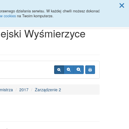
ji Rady Miasta
prawnego działania serwisu. W każdej chwili możesz dokonać
ów cookies
na Twoim komputerze.
Przycisk wyszukaj duży
Szukaj
iejski Wyśmierzyce
mistrza
2017
Zarządzenie 2