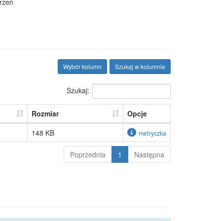
rzeń
Wybór kolumn
Szukaj w kolumnie
Szukaj:
Rozmiar
Opcje
148 KB
metryczka
Poprzednia
1
Następna