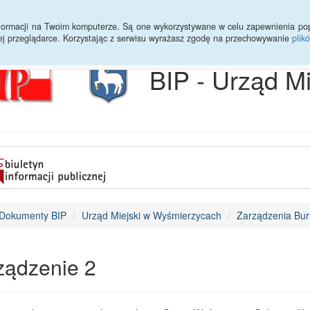
Archiwum
Statystyki
Sprawy do załatwienia
Transmisja Ses
informacji na Twoim komputerze. Są one wykorzystywane w celu zapewnienia po
ej przeglądarce. Korzystając z serwisu wyrażasz zgodę na przechowywanie
plik
BIP - Urząd M
Dokumenty BIP
Urząd Miejski w Wyśmierzycach
Zarządzenia Bur
ządzenie 2