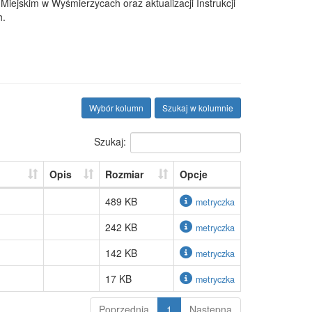
iejskim w Wyśmierzycach oraz aktualizacji Instrukcji
h.
Wybór kolumn
Szukaj w kolumnie
Szukaj:
Opis
Rozmiar
Opcje
489 KB
metryczka
242 KB
metryczka
142 KB
metryczka
17 KB
metryczka
Poprzednia
1
Następna