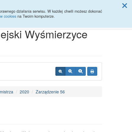
ji Rady Miasta
prawnego działania serwisu. W każdej chwili możesz dokonać
ów cookies
na Twoim komputerze.
Przycisk wyszukaj duży
Szukaj
iejski Wyśmierzyce
mistrza
2020
Zarządzenie 56