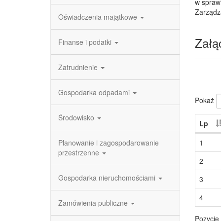
w sprawi
Zarządz
Oświadczenia majątkowe
Załąc
Finanse i podatki
Zatrudnienie
Gospodarka odpadami
Pokaż
Środowisko
Lp
Planowanie i zagospodarowanie
1
przestrzenne
2
Gospodarka nieruchomościami
3
4
Zamówienia publiczne
Pozycje 