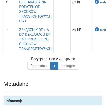
1
DEKLARACJA NA
69 KB
metr
PODATEK OD
ŚRODKÓW
TRANSPORTOWYCH
DT-1
2
ZAŁĄCZNIK DT-1.A
59 KB
metr
DO DEKLARACJI DT-
1 NA PODATEK OD
ŚRODKÓW
TRANSPORTOWYCH
Pozycje od 1 do 2 z 2 łącznie
Poprzednia
1
Następna
Metadane
Informacje