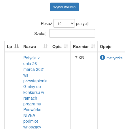
Wybór kolumn
Pokaż
pozycji
Szukaj:
Lp
Nazwa
Opis
Rozmiar
Opcje
1
Petycja z
17 KB
metryczka
dnia 26
marca 2021
ws
przystapienia
Gminy do
konkursu w
ramach
programu
Podwórko
NIVEA -
podmiot
wnoszący