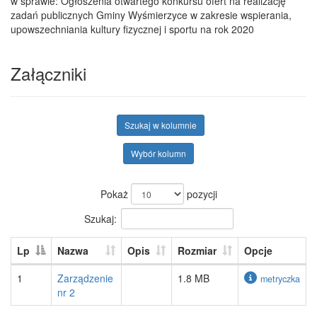
w sprawie: Ogłoszenia otwartego konkursu ofert na realizację
zadań publicznych Gminy Wyśmierzyce w zakresie wspierania,
upowszechniania kultury fizycznej i sportu na rok 2020
Załączniki
Szukaj w kolumnie
Wybór kolumn
Pokaż
pozycji
Szukaj:
Lp
Nazwa
Opis
Rozmiar
Opcje
1
Zarządzenie
1.8 MB
metryczka
nr 2