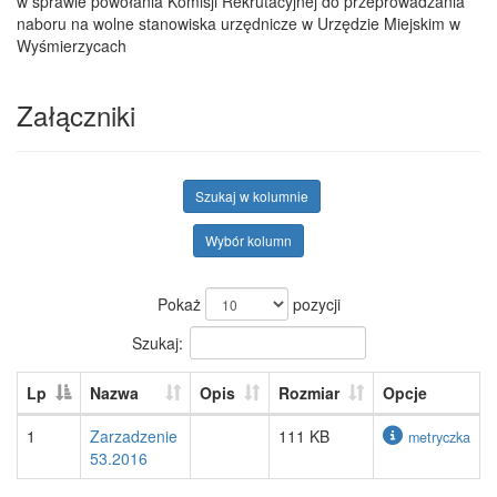
w sprawie powołania Komisji Rekrutacyjnej do przeprowadzania
naboru na wolne stanowiska urzędnicze w Urzędzie Miejskim w
Wyśmierzycach
Załączniki
Szukaj w kolumnie
Wybór kolumn
Pokaż
pozycji
Szukaj:
Lp
Nazwa
Opis
Rozmiar
Opcje
1
Zarzadzenie
111 KB
metryczka
53.2016