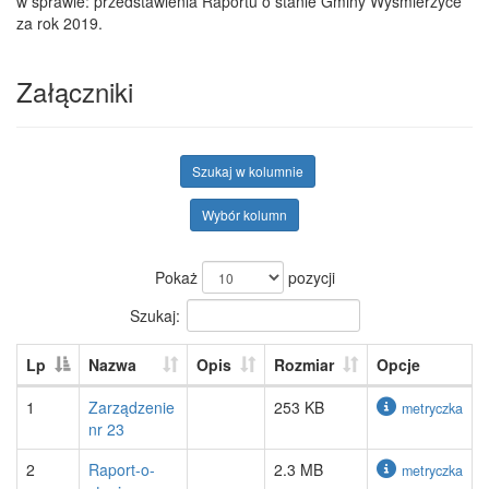
w sprawie: przedstawienia Raportu o stanie Gminy Wyśmierzyce
za rok 2019.
Załączniki
Szukaj w kolumnie
Wybór kolumn
Pokaż
pozycji
Szukaj:
Lp
Nazwa
Opis
Rozmiar
Opcje
1
Zarządzenie
253 KB
metryczka
nr 23
2
Raport-o-
2.3 MB
metryczka