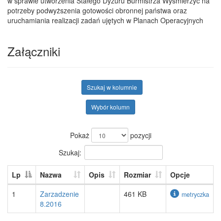
w sprawie utworzenia Stałego Dyżuru Burmistrza Wyśmierzyc na
potrzeby podwyższenia gotowości obronnej państwa oraz
uruchamiania realizacji zadań ujętych w Planach Operacyjnych
Załączniki
Szukaj w kolumnie
Wybór kolumn
Pokaż
pozycji
Szukaj:
Lp
Nazwa
Opis
Rozmiar
Opcje
1
Zarzadzenie
461 KB
metryczka
8.2016