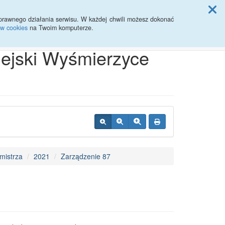
ji Rady Miasta
prawnego działania serwisu. W każdej chwili możesz dokonać
ów cookies
na Twoim komputerze.
Przycisk wyszukaj duży
Szukaj
iejski Wyśmierzyce
mistrza
2021
Zarządzenie 87