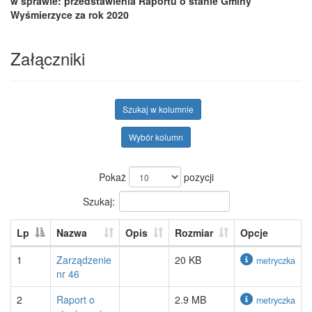
w sprawie: przedstawienia Raportu o stanie Gminy
Wyśmierzyce za rok 2020
Załączniki
Szukaj w kolumnie
Wybór kolumn
Pokaż
pozycji
Szukaj:
Lp
Nazwa
Opis
Rozmiar
Opcje
1
Zarządzenie
20 KB
metryczka
nr 46
2
Raport o
2.9 MB
metryczka