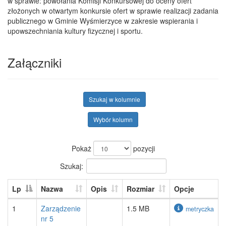
w sprawie: powołania Komisji Konkursowej do oceny ofert
złożonych w otwartym konkursie ofert w sprawie realizacji zadania
publicznego w Gminie Wyśmierzyce w zakresie wspierania i
upowszechniania kultury fizycznej i sportu.
Załączniki
Szukaj w kolumnie
Wybór kolumn
Pokaż
pozycji
Szukaj:
Lp
Nazwa
Opis
Rozmiar
Opcje
1
Zarządzenie
1.5 MB
metryczka
nr 5