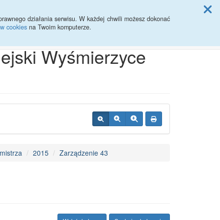
ji Rady Miasta
prawnego działania serwisu. W każdej chwili możesz dokonać
ów cookies
na Twoim komputerze.
Przycisk wyszukaj duży
Szukaj
iejski Wyśmierzyce
mistrza
2015
Zarządzenie 43