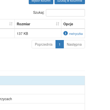
Wybór kolumn
Szukaj w kolumnie
Szukaj:
Rozmiar
Opcje
137 KB
metryczka
Poprzednia
1
Następna
rzycach