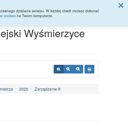
ji Rady Miasta
prawnego działania serwisu. W każdej chwili możesz dokonać
ów cookies
na Twoim komputerze.
Przycisk wyszukaj duży
Szukaj
iejski Wyśmierzyce
mistrza
2020
Zarządzenie 8