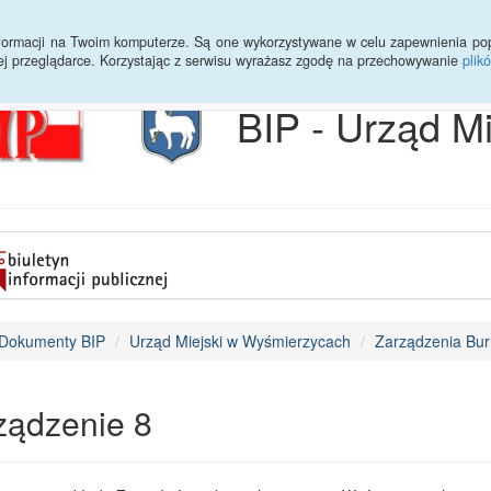
Archiwum
Statystyki
Sprawy do załatwienia
Transmisja Ses
informacji na Twoim komputerze. Są one wykorzystywane w celu zapewnienia po
ej przeglądarce. Korzystając z serwisu wyrażasz zgodę na przechowywanie
plik
BIP - Urząd M
Dokumenty BIP
Urząd Miejski w Wyśmierzycach
Zarządzenia Bur
ządzenie 8