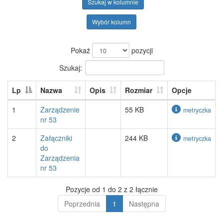
Szukaj w kolumnie
Wybór kolumn
Pokaż
pozycji
Szukaj:
Lp
Nazwa
Opis
Rozmiar
Opcje
1
Zarządzenie
55 KB
metryczka
nr 53
2
Załączniki
244 KB
metryczka
do
Zarządzenia
nr 53
Pozycje od 1 do 2 z 2 łącznie
Poprzednia
1
Następna