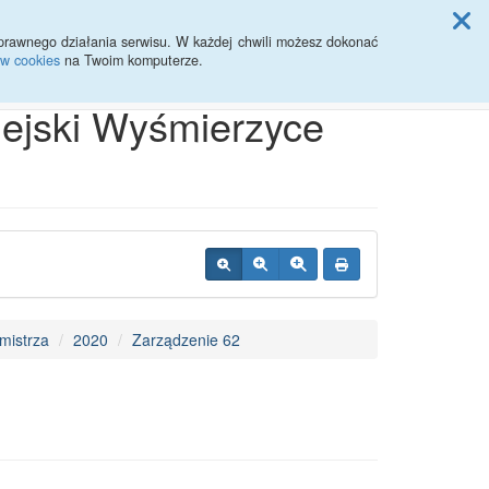
ji Rady Miasta
prawnego działania serwisu. W każdej chwili możesz dokonać
ów cookies
na Twoim komputerze.
Przycisk wyszukaj duży
Szukaj
iejski Wyśmierzyce
mistrza
2020
Zarządzenie 62