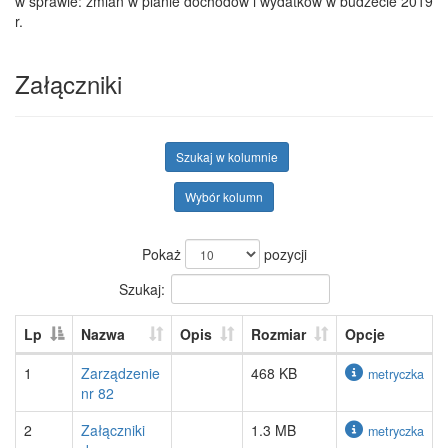
w sprawie: zmian w planie dochodów i wydatków w budżecie 2019
r.
Załączniki
Szukaj w kolumnie
Wybór kolumn
Pokaż
pozycji
Szukaj:
Lp
Nazwa
Opis
Rozmiar
Opcje
1
Zarządzenie
468 KB
metryczka
nr 82
2
Załączniki
1.3 MB
metryczka