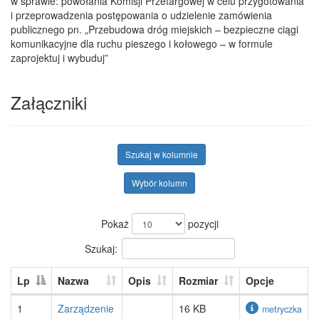
w sprawie: powołania Komisji Przetargowej w celu przygotowania
i przeprowadzenia postępowania o udzielenie zamówienia
publicznego pn. „Przebudowa dróg miejskich – bezpieczne ciągi
komunikacyjne dla ruchu pieszego i kołowego – w formule
zaprojektuj i wybuduj”
Załączniki
Szukaj w kolumnie
Wybór kolumn
Pokaż
pozycji
Szukaj:
Lp
Nazwa
Opis
Rozmiar
Opcje
1
Zarządzenie
16 KB
metryczka