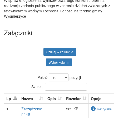
W sprawie: ogłoszenia wyników otwartego konkursu ofert na
realizacje zadania publicznego w zakresie działań zwiazanych z
ratownictwem wodnym i ochroną ludności na terenie gminy
Wyśmierzyce
Załączniki
Szukaj w kolumnie
Wybór kolumn
Pokaż
pozycji
Szukaj:
Lp
Nazwa
Opis
Rozmiar
Opcje
1
Zarządzenie
589 KB
metryczka
nr 48