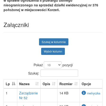
w sprawie ogłoszenia II przetargu ustnego
nieograniczonego na sprzedaż działki ewidencyjnej nr 376
położonej w miejscowości Korzeń.
Załączniki
Szukaj w kolumnie
Wybór kolumn
Pokaż
pozycji
Szukaj:
Lp
Nazwa
Opis
Rozmiar
Opcje
1
Zarządzenie
14 KB
metryczka
Nr 52