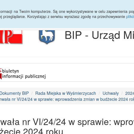
Archiwum
Statystyki
Sprawy do załatwienia
Transmisja Ses
informacji na Twoim komputerze. Są one wykorzystywane w celu zapewnienia po
ej przeglądarce. Korzystając z serwisu wyrażasz zgodę na przechowywanie
plik
BIP - Urząd M
Dokumenty BIP
Rada Miejska w Wyśmierzycach
Uchwały
202
hwała nr VI/24/24 w sprawie: wprowadzenia zmian w budżecie 2024 ro
wała nr VI/24/24 w sprawie: wpr
żecie 2024 roku