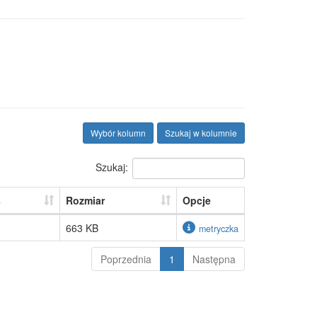
Wybór kolumn
Szukaj w kolumnie
Szukaj:
s
Rozmiar
Opcje
663 KB
metryczka
Poprzednia
1
Następna