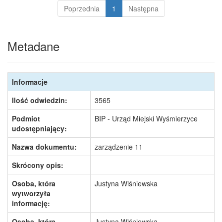
Poprzednia
1
Następna
Metadane
Informacje
Ilość odwiedzin:
3565
Podmiot
BIP - Urząd Miejski Wyśmierzyce
udostępniający:
Nazwa dokumentu:
zarządzenie 11
Skrócony opis:
Osoba, która
Justyna Wiśniewska
wytworzyła
informację:
Osoba, która
Justyna Wiśniewska