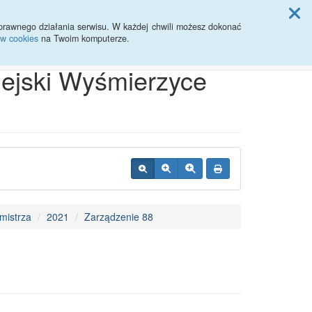
ji Rady Miasta
prawnego działania serwisu. W każdej chwili możesz dokonać
ów cookies
na Twoim komputerze.
Przycisk wyszukaj duży
Szukaj
iejski Wyśmierzyce
mistrza
2021
Zarządzenie 88