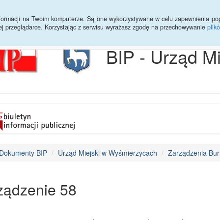
Archiwum
Statystyki
Sprawy do załatwienia
Transmisja Ses
informacji na Twoim komputerze. Są one wykorzystywane w celu zapewnienia po
ej przeglądarce. Korzystając z serwisu wyrażasz zgodę na przechowywanie
plik
BIP - Urząd M
Dokumenty BIP
Urząd Miejski w Wyśmierzycach
Zarządzenia Bur
ządzenie 58