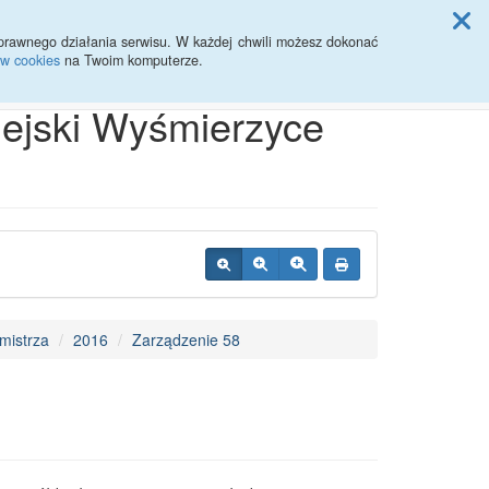
ji Rady Miasta
prawnego działania serwisu. W każdej chwili możesz dokonać
ów cookies
na Twoim komputerze.
Przycisk wyszukaj duży
Szukaj
iejski Wyśmierzyce
mistrza
2016
Zarządzenie 58