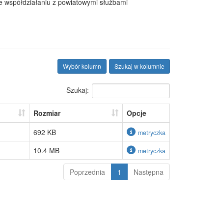
 współdziałaniu z powiatowymi służbami
Wybór kolumn
Szukaj w kolumnie
Szukaj:
Rozmiar
Opcje
692 KB
metryczka
10.4 MB
metryczka
Poprzednia
1
Następna