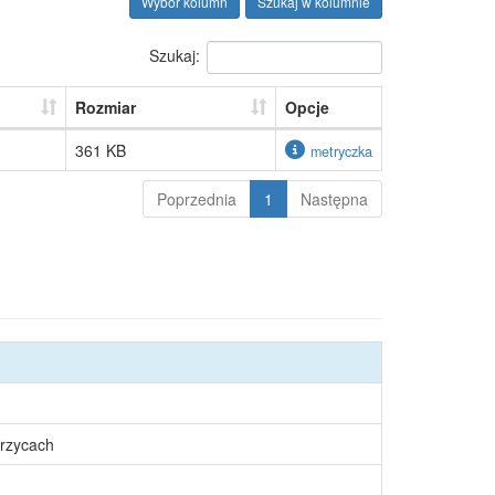
Wybór kolumn
Szukaj w kolumnie
Szukaj:
Rozmiar
Opcje
361 KB
metryczka
Poprzednia
1
Następna
rzycach