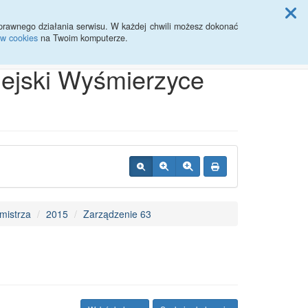
ji Rady Miasta
prawnego działania serwisu. W każdej chwili możesz dokonać
ów cookies
na Twoim komputerze.
Przycisk wyszukaj duży
Szukaj
iejski Wyśmierzyce
mistrza
2015
Zarządzenie 63