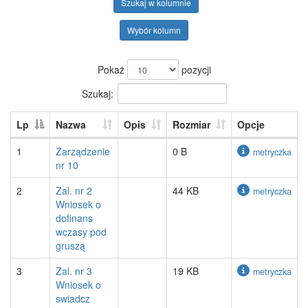
Szukaj w kolumnie
Wybór kolumn
Pokaż
pozycji
Szukaj:
Lp
Nazwa
Opis
Rozmiar
Opcje
1
Zarządzenie
0 B
metryczka
nr 10
2
Zal. nr 2
44 KB
metryczka
Wniosek o
dofinans
wczasy pod
gruszą
3
Zal. nr 3
19 KB
metryczka
Wniosek o
swiadcz