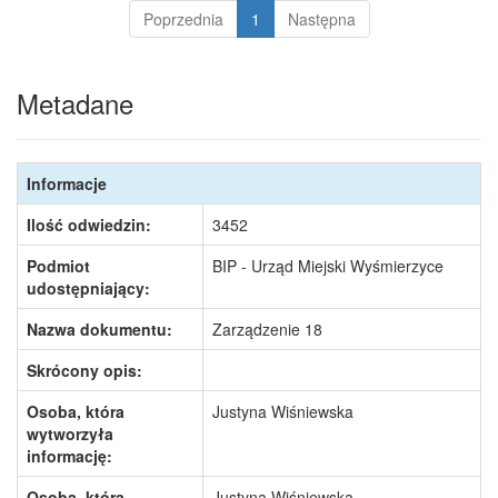
Poprzednia
1
Następna
Metadane
Informacje
Ilość odwiedzin:
3452
Podmiot
BIP - Urząd Miejski Wyśmierzyce
udostępniający:
Nazwa dokumentu:
Zarządzenie 18
Skrócony opis:
Osoba, która
Justyna Wiśniewska
wytworzyła
informację:
Osoba, która
Justyna Wiśniewska