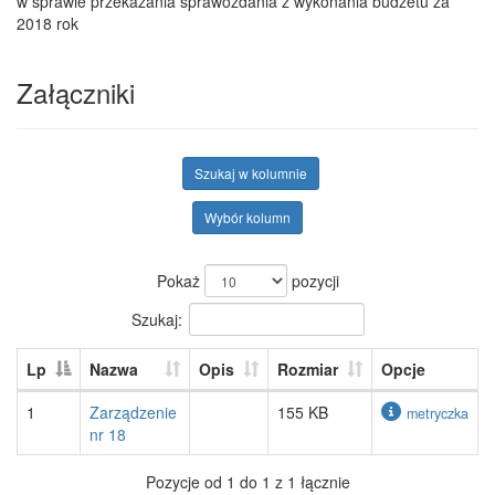
w sprawie przekazania sprawozdania z wykonania budżetu za
2018 rok
Załączniki
Szukaj w kolumnie
Wybór kolumn
Pokaż
pozycji
Szukaj:
Lp
Nazwa
Opis
Rozmiar
Opcje
1
Zarządzenie
155 KB
metryczka
nr 18
Pozycje od 1 do 1 z 1 łącznie