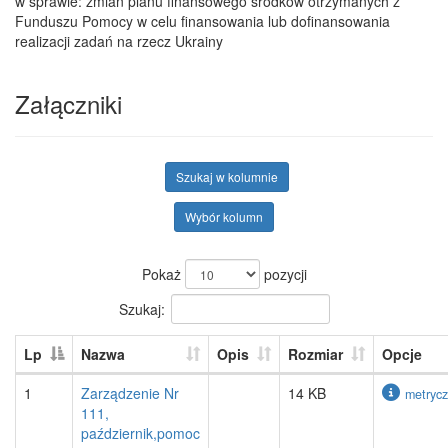
w sprawie: zmian planu finansowego środków otrzymanych z
Funduszu Pomocy w celu finansowania lub dofinansowania
realizacji zadań na rzecz Ukrainy
Załączniki
Szukaj w kolumnie
Wybór kolumn
Pokaż
pozycji
Szukaj:
Lp
Nazwa
Opis
Rozmiar
Opcje
1
Zarządzenie Nr
14 KB
metryc
111,
październik,pomoc