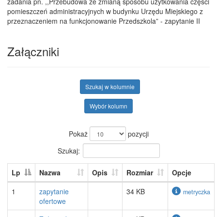
zadania pn. ,,Przebudowa ze zmianą sposobu użytkowania części
pomieszczeń administracyjnych w budynku Urzędu Miejskiego z
przeznaczeniem na funkcjonowanie Przedszkola” - zapytanie II
Załączniki
Szukaj w kolumnie
Wybór kolumn
Pokaż
pozycji
Szukaj:
Lp
Nazwa
Opis
Rozmiar
Opcje
1
zapytanie
34 KB
metryczka
ofertowe