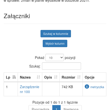
w sprawie: zmian w planie wydatków w budżecie 2021r.
Załączniki
Szukaj w kolumnie
Wybór kolumn
Pokaż
pozycji
Szukaj:
Lp
Nazwa
Opis
Rozmiar
Opcje
1
Zarządzenie
742 KB
metryczka
nr 100
Pozycje od 1 do 1 z 1 łącznie
Poprzednia
1
Następna