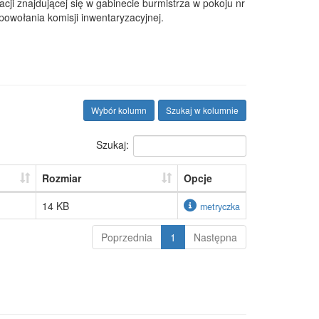
ji znajdującej się w gabinecie burmistrza w pokoju nr
owołania komisji inwentaryzacyjnej.
Wybór kolumn
Szukaj w kolumnie
Szukaj:
Rozmiar
Opcje
14 KB
metryczka
Poprzednia
1
Następna