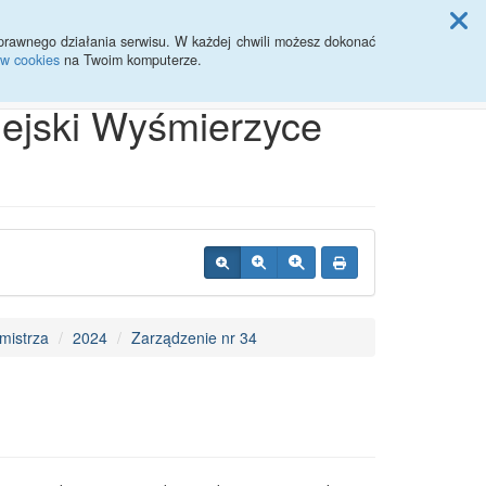
ji Rady Miasta
prawnego działania serwisu. W każdej chwili możesz dokonać
ów cookies
na Twoim komputerze.
Przycisk wyszukaj duży
Szukaj
iejski Wyśmierzyce
mistrza
2024
Zarządzenie nr 34