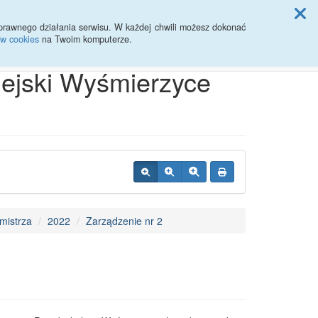
ji Rady Miasta
prawnego działania serwisu. W każdej chwili możesz dokonać
ów cookies
na Twoim komputerze.
Przycisk wyszukaj duży
Szukaj
iejski Wyśmierzyce
mistrza
2022
Zarządzenie nr 2