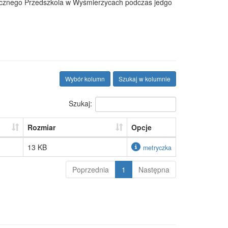
licznego Przedszkola w Wyśmierzycach podczas jedgo
Wybór kolumn
Szukaj w kolumnie
Szukaj:
Rozmiar
Opcje
13 KB
metryczka
Poprzednia
1
Następna