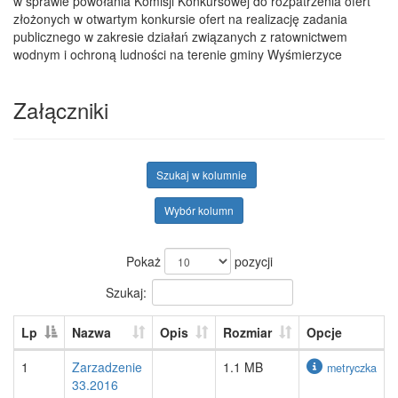
w sprawie powołania Komisji Konkursowej do rozpatrzenia ofert
złożonych w otwartym konkursie ofert na realizację zadania
publicznego w zakresie działań związanych z ratownictwem
wodnym i ochroną ludności na terenie gminy Wyśmierzyce
Załączniki
Szukaj w kolumnie
Wybór kolumn
Pokaż
pozycji
Szukaj:
Lp
Nazwa
Opis
Rozmiar
Opcje
1
Zarzadzenie
1.1 MB
metryczka
33.2016